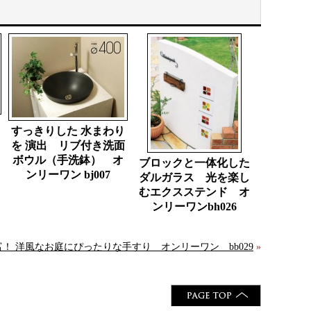
すっきりした 水まわり
を 演出 リブ付き洗面
ボウル（手洗鉢） オ
ブロックと一体化した
ンリーワン bj007
ダルガラス 光を楽し
むエクスステンド オ
ンリーワンbh026
！ 洋風なお庭にぴったりな手すり オンリーワン bb029
»