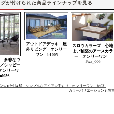
タグが付けられた商品ラインナップを見る
アウトドアデッキ 屋
スロウカラーズ 心地
外リビング オンリー
よい釉薬のアースカラ
ワン b1005
ー オンリーワン
 多彩なウ
Twa_006
／シャビー
オンリーワ
d056
との相性抜群！シンプルなアイアン手すり オンリーワン bb031
カラーバリエーションも豊富