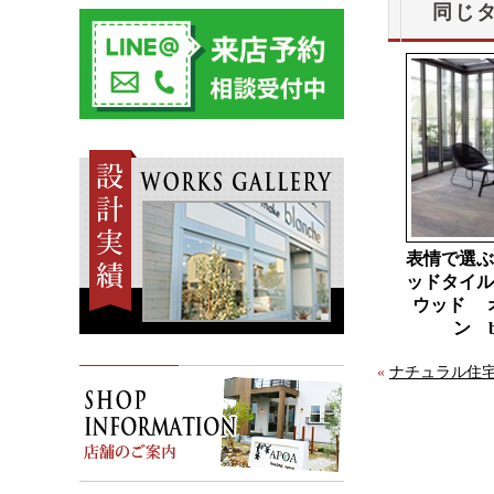
同じ
表情で選ぶ
ッドタイル
ウッド 
ン b
«
ナチュラル住宅