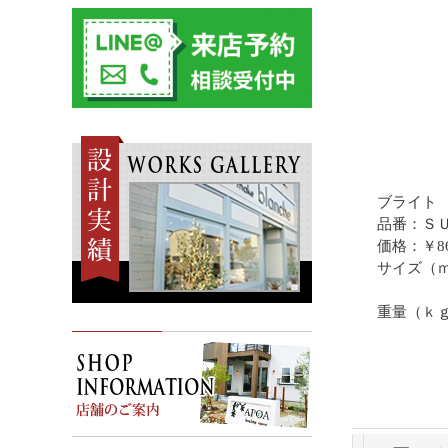
ブライト
品番：ＳＵ5
価格：￥86
サイズ（ｍ
《固定
重量（ｋｇ