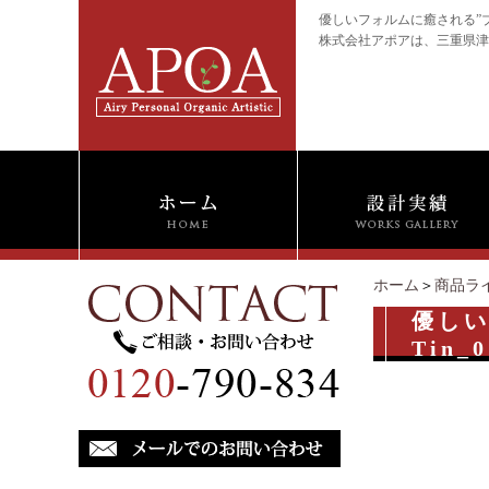
優しいフォルムに癒される”ブ
株式会社アポアは、三重県津
ホーム
＞
商品ラ
優し
Tin_0