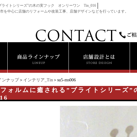
│
ライトシリーズ”の木の実フック オンリーワン Tin_016
市を中心に店舗のリフォームや改装工事、店舗デザインなどを行っています。
インナップ
＞
インテリア_Tin
＞su5-ms006
いフォルムに癒される”ブライトシリーズ
16