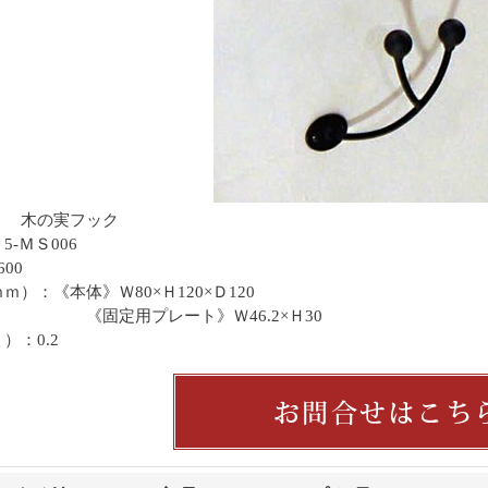
 木の実フック
-ＭＳ006
00
ｍ）：《本体》Ｗ80×Ｈ120×Ｄ120
用プレート》Ｗ46.2×Ｈ30
）：0.2