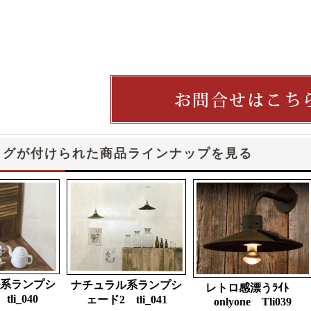
タグが付けられた商品ラインナップを見る
系ランプシ
ナチュラル系ランプシ
レトロ感漂うﾗｲﾄ
li_040
ェード2 tli_041
onlyone Tli039