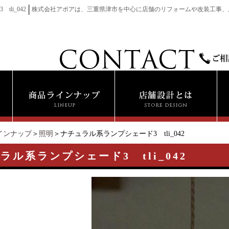
│
li_042
株式会社アポアは、三重県津市を中心に店舗のリフォームや改装工事、
インナップ
＞
照明
＞ナチュラル系ランプシェード3 tli_042
ラル系ランプシェード3 tli_042