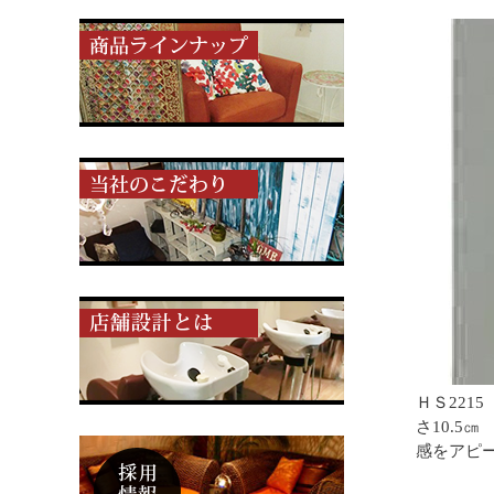
ＨＳ221
さ10.5
感をアピ