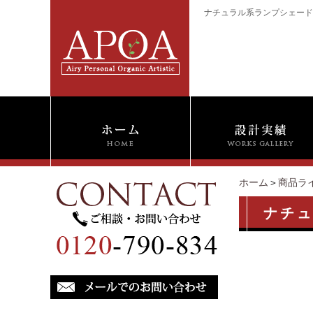
ナチュラル系ランプシェード3 t
ホーム
＞
商品ラ
ナチュ