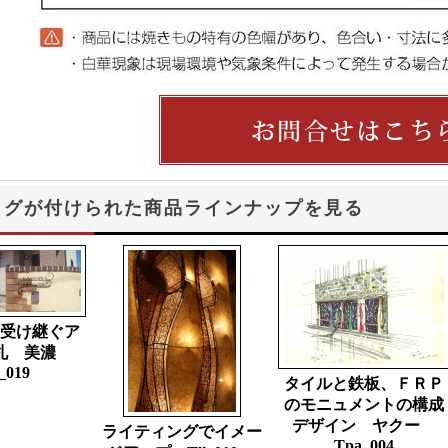
タグが付けられた商品ラインナップを見る
受け継ぐア
札 美濃
_019
タイルと鉄板、ＦＲＰ
のモニュメントの構成
デザイン ヤクー
ライティングでイメー
Tpa_004