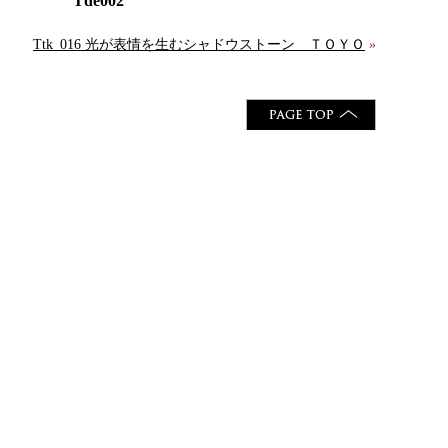
Tde002
Ttk_016 光が表情を生むシャドウストーン ＴＯＹＯ
»