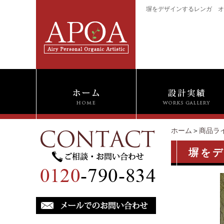
塀をデザインするレンガ オンリ
ホーム
＞
商品ラ
塀をデ