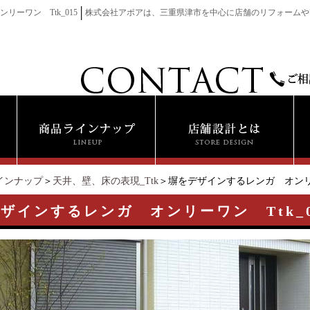
│
ーワン Ttk_015
株式会社アポアは、三重県津市を中心に店舗のリフォームや
インナップ
＞
天井、壁、床の表現_Ttk
＞塀をデザインするレンガ オンリーワ
ザインするレンガ オンリーワン Ttk_0