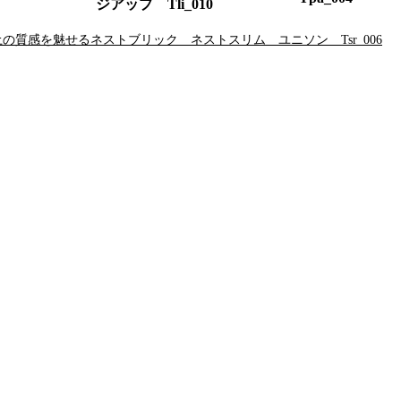
ジアップ Tli_010
の質感を魅せるネストブリック ネストスリム ユニソン Tsr_006