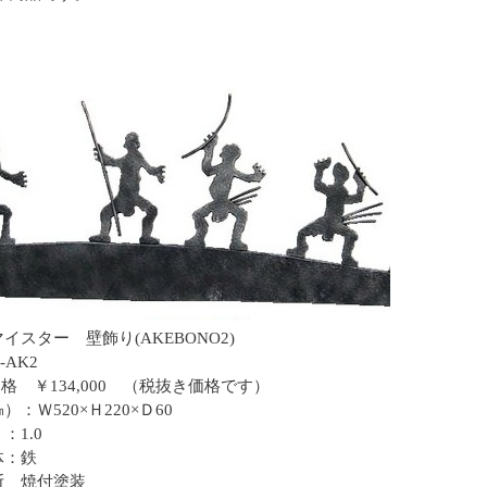
イスター 壁飾り(AKEBONO2)
-AK2
e価格 ￥134,000 （税抜き価格です）
：Ｗ520×Ｈ220×Ｄ60
：1.0
体：鉄
断 焼付塗装