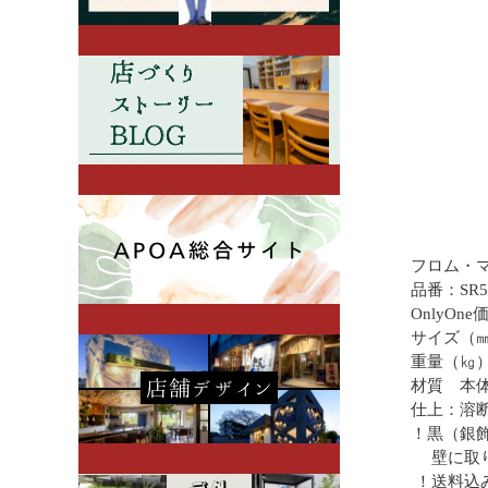
フロム・
品番：SR5
OnlyOn
サイズ（㎜）
重量（㎏）
材質 本
仕上：溶
！黒（銀
壁に取り
！送料込