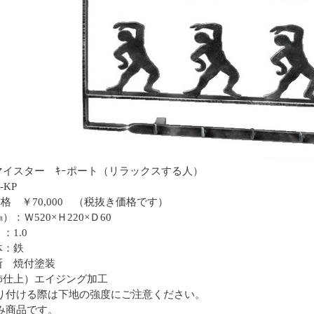
マイスター ｷｰポート（リラックスする人）
-KP
e価格 ￥70,000 （税抜き価格です）
：Ｗ520×Ｈ220×Ｄ60
：1.0
体：鉄
断 焼付塗装
飾仕上）エイジング加工
付ける際は下地の強度にご注意ください。
み商品です。