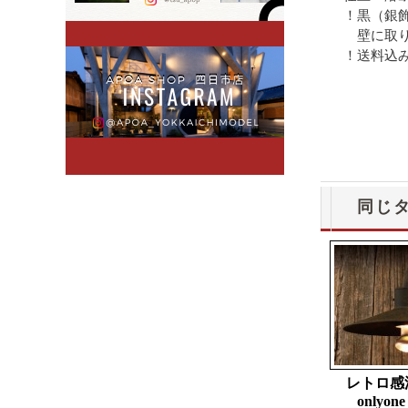
！黒（銀
壁に取り
！送料込
同じ
レトロ感
onlyone