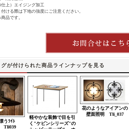
飾仕上）エイジング加工
付ける際は下地の強度にご注意ください。
み商品です。
タグが付けられた商品ラインナップを見る
花のようなアイアンの
壁面照明 Tli_037
軽やかな装飾で目を引
漂うﾗｲﾄ
く"ケビンシリーズ"の
 Tli039