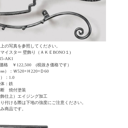
は上の写真を参照してください。
マイスター 壁飾り（ＡＫＥBONO１)
5-AK1
ne価格 ￥122,500 (税抜き価格です）
）：Ｗ520×Ｈ220×Ｄ60
）：1.0
本体：鉄
溶断 焼付塗装
銀飾仕上）エイジング加工
取り付ける際は下地の強度にご注意ください。
込み商品です。