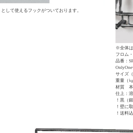
トとして使えるフックがついております。
※全体
フロム・
品番：SR
OnlyO
サイズ（㎜
重量（㎏
材質 
仕上：
！黒（
！壁に
！送料