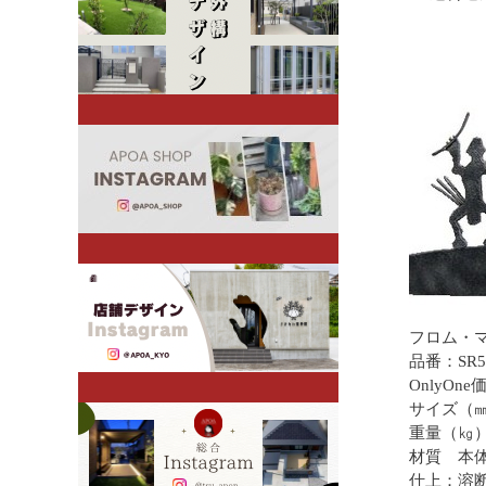
フロム・マ
品番：SR5
OnlyOn
サイズ（㎜）
重量（㎏）
材質 本
仕上：溶