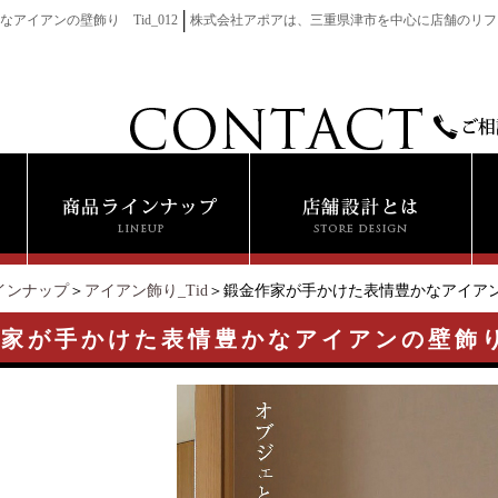
│
アイアンの壁飾り Tid_012
株式会社アポアは、三重県津市を中心に店舗のリフ
インナップ
＞
アイアン飾り_Tid
＞鍛金作家が手かけた表情豊かなアイアンの壁
家が手かけた表情豊かなアイアンの壁飾り 