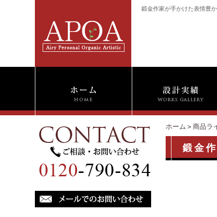
鍛金作家が手かけた表情豊かな
ホーム
＞
商品ラ
鍛金作