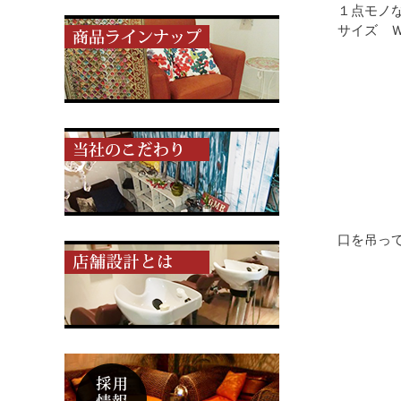
１点モノ
サイズ Ｗ約
口を吊っ