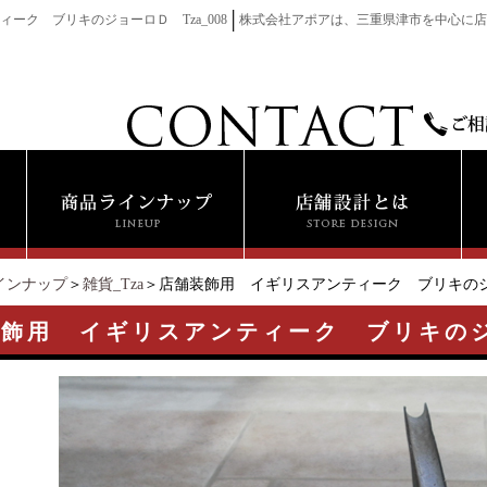
│
ーク ブリキのジョーロＤ Tza_008
株式会社アポアは、三重県津市を中心に店
インナップ
＞
雑貨_Tza
＞店舗装飾用 イギリスアンティーク ブリキのジョー
飾用 イギリスアンティーク ブリキのジョ