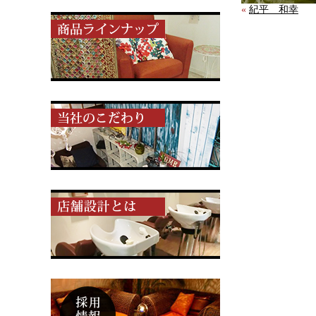
«
紀平 和幸