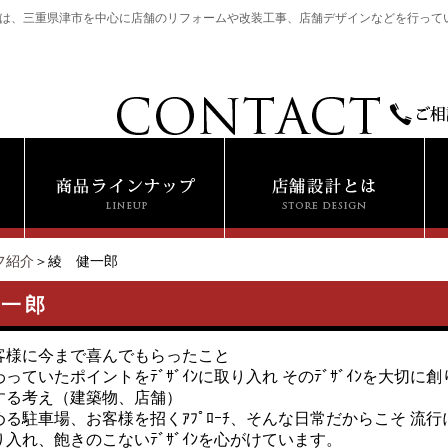
は、三重県津市を中心に店舗のリフォームや改装工事、店舗デザインなどを行って
フ紹介
＞綾 健一郎
健一郎
客様に今まで喜んでもらったこと
っていたポイントをﾃﾞｻﾞｲﾝに取り入れ そのﾃﾞｻﾞｲﾝを大
する考え（建築物、店舗）
駐車場、お客様を招くｱﾌﾟﾛｰﾁ、そんな日常だからこそ 流行にとらわ
入れ、飽きのこないﾃﾞｻﾞｲﾝを心がけています。