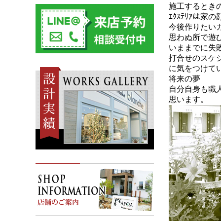
施工するとき
ｴｸｽﾃﾘｱは
今後作りたい
思わぬ所で遊
いままでに失
打合せのスケ
に気をつけて
将来の夢
自分自身も職
思います。