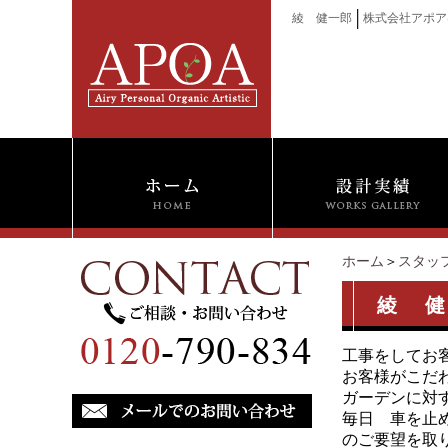
│
綾 健一郎
株式会社アポア
ホーム
＞
スタッ
綾 
工事をしてお
お客様がこだわ
ガーデンに対
毎日 車を止める
のご要望を取り