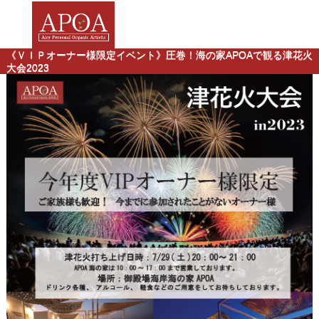
《ＶＩＰオーナー様限定イベント》圧巻！海の家APOAで観る津花火
大会2023