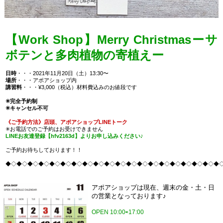
【Work Shop】Merry Christmasーサ
ボテンと多肉植物の寄植えー
日時
・・・2021年11月20日（土）13:30〜
場所
・・・アポアショップ内
講習料
・・・¥3,000（税込）材料費込みのお値段です
✳︎完全予約制
✳︎キャンセル不可
《ご予約方法》店頭、アポアショップLINEトーク
✳︎お電話でのご予約はお受けできません
LINEお友達登録【hfv2163d】よりお申し込みください♪
ご予約お待ちしております！！
◆◇◆◇◆◇◆◇◆◇◆◇◆◇◆◇◆◇◆◇◆◇◆◇◆◇◆◇◆◇◆◇◆◇◆◇◆◇◆
アポアショップは現在、週末の金・土・日
の営業となっております♪
OPEN 10:00⇨17:00