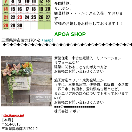
多肉植物、
サボテン、
観葉植物・・・たくさん入荷しておりま
す！
皆様のお越しをお待ちしております！！
APOA SHOP
三重県津市藤方1704-2
〈map〉
◆◇◆◇◆◇◆◇◆◇◆◇◆◇◆◇◆◇◆◇◆◇◆◇◆◇◆◇◆◇◆◇◆◇◆◇
新築住宅・中古住宅購入・リノベーション
リフォームなど
建築に関わることをお考えの方は
お気軽にお問い合わせください
施工対応エリア：東海全域ほか
（主に、三重県津市、伊勢市、松阪市、桑名市
四日市、鈴鹿市、愛知県名古屋市など）
またエリア外の対応についても承っております
ので
お気軽にお問い合わせください
■■■◇■■■■■■■■■■■■■■■
株式会社 アポア
http://apoa.jp/
[ 本店 ]
〒514-0815
三重県津市藤方1704-2