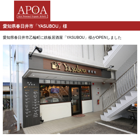
愛知県春日井市「YASUBOU」様
愛知県春日井市乙輪町に鉄板居酒屋「YASUBOU」様がOPENしました