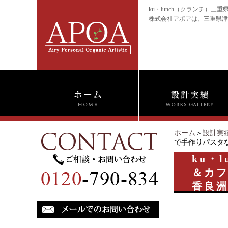
ku・lunch（クランチ
株式会社アポアは、三重県津
ホーム
＞
設計実
で手作りパスタ
ku・
＆カ
香良