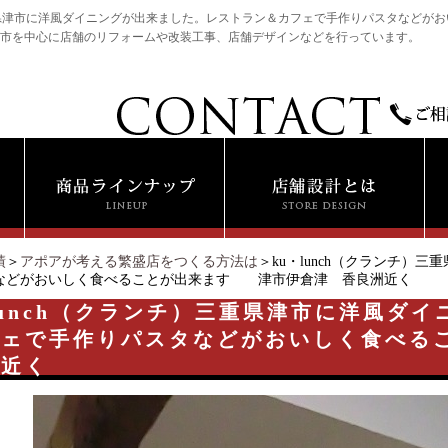
）三重県津市に洋風ダイニングが出来ました。レストラン＆カフェで手作りパスタなど
市を中心に店舗のリフォームや改装工事、店舗デザインなどを行っています。
績
＞
アポアが考える繁盛店をつくる方法は
＞ku・lunch（クランチ
などがおいしく食べることが出来ます 津市伊倉津 香良洲近く
lunch（クランチ）三重県津市に洋風ダ
フェで手作りパスタなどがおいしく食べ
洲近く