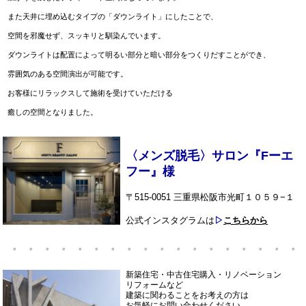
また天井に埋め込むタイプの「ダウンライト」にしたことで、
空間を邪魔せず、スッキリと馴染んでいます。
ダウンライトは配置によって明るい部分と暗い部分をつくりだすことができ、
雰囲気のある空間演出が可能です。
お客様にリラックスして施術を受けていただける
癒しの空間となりました。
〈メンズ脱毛〉サロン『Fーエ
フー』様
〒515-0051 三重県松阪市光町１０５９−１
公式インスタグラムは
▷
こちらから
・・・・・・・・・・・・・・・・・・
新築住宅・中古住宅購入・リノベーション
リフォームなど
建築に関わることをお考えの方は
お気軽にお問い合わせください