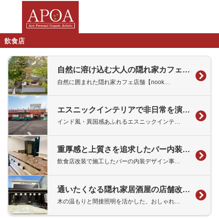
飲食店
自然に溶け込む大人の隠れ家カフェデザイン【nook】様
自然に囲まれた隠れ家カフェ店舗【nook…
エスニックインテリアで非日常を演出する飲食店デザイン【鈴鹿ナンカレーハウス】様
インド風・異国感あふれるエスニックインテ…
重厚感と上質さを追求したバー内装デザイン【Bar Louge KRANZ】様、【karaoke bar Unison】様
飲食店改装で施工したバーの内装デザイン事…
通いたくなる隠れ家居酒屋の店舗改装事例【無器用男のざっくり居酒屋】様
木の温もりと間接照明を活かした、おしゃれ…