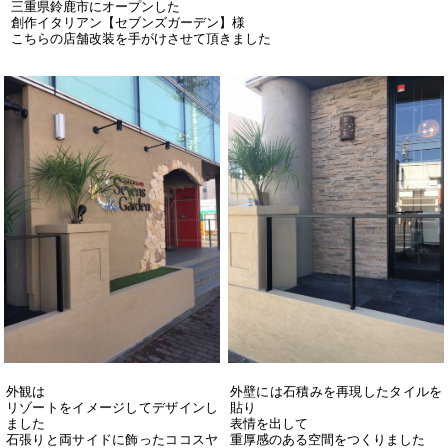
三重県鈴鹿市にオープンした
創作イタリアン【セブンズガーデン】様
こちらの店舗改装を手がけさせて頂きました
外観は
外壁には石積みを再現したタイルを
リゾートをイメージしてデザインし
貼り
ました
表情を出して
石張りと両サイドに飾ったココスヤ
重厚感のある空間をつくりました