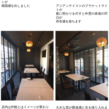
シが
南国感を出しました
アジアンテイストのブラケットライ
トが
夜に明かりを灯すと外壁の表面の凹
凸が
存在感を放ちます
店内は外観とはイメージが変わり
大きな窓が開放感と光を採り入れま