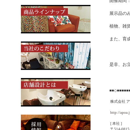
開催期間：1
展示品のみ
植物、雑
また、育
是非、お立
■■◇■■■■■
株式会社 
http://apoa.j
[ 本社 ]
〒514-08