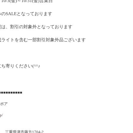
0/3(金)～10/31(金)営業日
のSALEとなっております
貨は、割引の対象外となっております
成ライトを含む一部割引対象外品ございます
ち寄りください(^^♪
■■■■■■■■■■
アポア
p/
15 三重県津市藤方1704-2