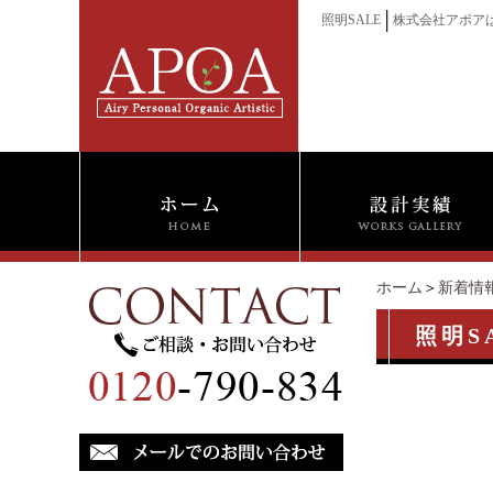
│
照明SALE
株式会社アポア
ホーム
＞
新着情
照明S