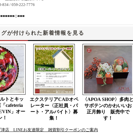
-834 / 059-222-7776
■■■■■■■◇■■■
タグが付けられた新着情報を見る
ルトとキッ
エクステリアCADオペ
〈APOA SHOP〉多肉
afeteria
レーター〈正社員・パ
サボテンのかわいいお
KEVIN」オー
ート・アルバイト〉募
正月飾り 販売中で
ン！
集！
す！
津店 LINEお友達限定 雑貨割引クーポンのご案内