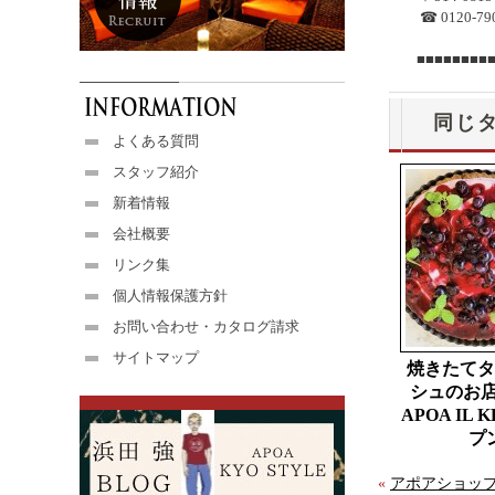
☎ 0120-790
■■■■■■■■
同じ
よくある質問
スタッフ紹介
新着情報
会社概要
リンク集
個人情報保護方針
お問い合わせ・カタログ請求
サイトマップ
焼きたてタ
シュのお店「c
APOA IL 
プ
«
アポアショップ