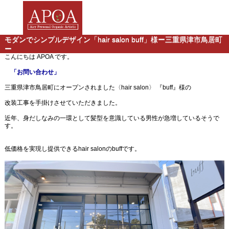
モダンでシンプルデザイン「hair salon buff」様ー三重県津市鳥居町
ー
こんにちは APOA です。
「お問い合わせ」
三重県津市鳥居町にオープンされました〈hair salon〉 『buff』様の
改装工事を手掛けさせていただきました。
近年、身だしなみの一環として髪型を意識している男性が急増しているそうで
す。
低価格を実現し提供できるhair salonのbuffです。