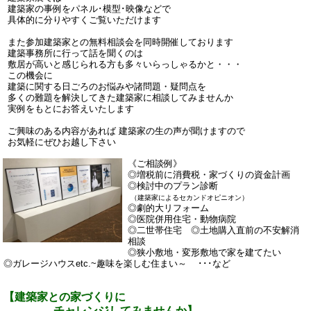
建築家の事例をパネル･模型･映像などで
具体的に分りやすくご覧いただけます
また参加建築家との無料相談会を同時開催しております
建築事務所に行って話を聞くのは
敷居が高いと感じられる方も多々いらっしゃるかと・・・
この機会に
建築に関する日ごろのお悩みや諸問題・疑問点を
多くの難題を解決してきた建築家に相談してみませんか
実例をもとにお答えいたします
ご興味のある内容があれば 建築家の生の声が聞けますので
お気軽にぜひお越し下さい
《ご相談例》
◎増税前に消費税・家づくりの資金計画
◎検討中のプラン診断
（建築家によるセカンドオピニオン）
◎劇的大リフォーム
◎医院併用住宅・動物病院
◎二世帯住宅 ◎土地購入直前の不安解消
相談
◎狭小敷地・変形敷地で家を建てたい
◎ガレージハウスetc.~趣味を楽しむ住まい～ ･･･など
【建築家との家づくりに
チャレンジしてみませんか】