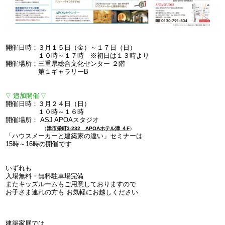
開催日時：３月１５日（金）～１７日（日）
１０時～１７時 ※初日は１３時より
開催場所：三重県総合文化センター ２階
第１ギャラリーB
追加開催
▽
▽
開催日時：３月２４日（日）
１０時～１６時
開催場所：
ASJ APOAスタジオ
（
津市栄町3-232 APOAホテル津 ４F
）
「ハウスメーカーと建築家の違い」セミナーは
15時～16時の開催です
いずれも
入場無料・無料駐車場完備
またキッズルームもご用意しておりますので
お子さま連れの方も お気軽にお越しください
建築家展では