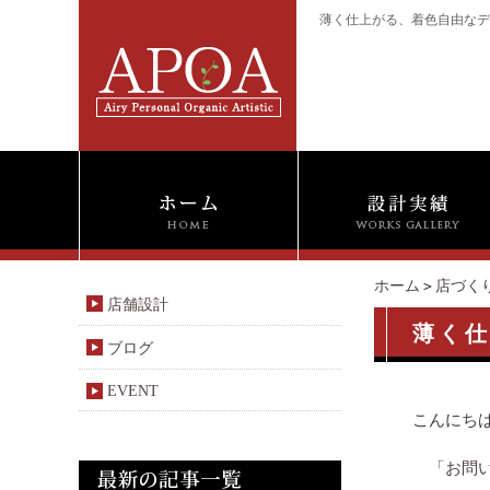
薄く仕上がる、着色自由なデ
ホーム
＞
店づく
店舗設計
薄く
ブログ
EVENT
こんにちは
「お問