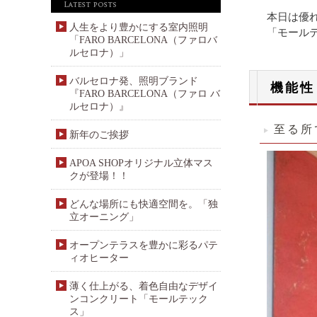
本日は優
人生をより豊かにする室内照明
「モール
「FARO BARCELONA（ファロバ
ルセロナ）」
バルセロナ発、照明ブランド
機能性
『FARO BARCELONA（ファロ バ
ルセロナ）』
至る所
新年のご挨拶
APOA SHOPオリジナル立体マス
クが登場！！
どんな場所にも快適空間を。「独
立オーニング」
オープンテラスを豊かに彩るパテ
ィオヒーター
薄く仕上がる、着色自由なデザイ
ンコンクリート「モールテック
ス」