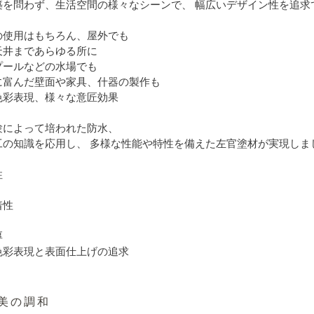
築を問わず、生活空間の様々なシーンで、 幅広いデザイン性を追求
の使用はもちろん、屋外でも
天井まであらゆる所に
プールなどの水場でも
に富んだ壁面や家具、什器の製作も
色彩表現、様々な意匠効果
験によって培われた防水、
工の知識を応用し、 多様な性能や特性を備えた左官塗材が実現しま
性
着性
厚
色彩表現と表面仕上げの追求
美の調和