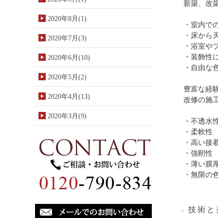
新築、改
2020年8月(1)
・室内で
・床から
2020年7月(3)
・浴室や
・装飾性
2020年6月(10)
・自由な
2020年5月(2)
豊富な経
2020年4月(13)
改修の施
2020年3月(9)
・不透水
・柔軟性
・高い接
・強靭性
・薄い膜
・無限の
技術と