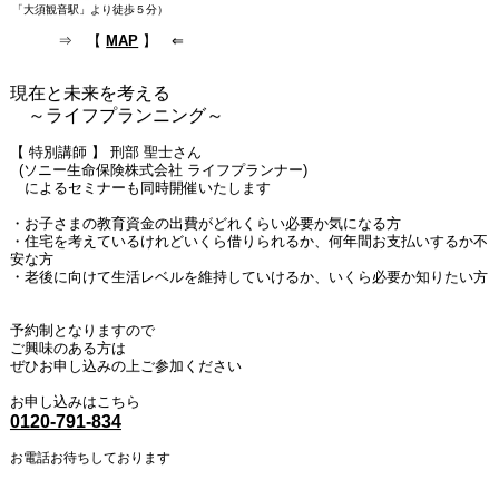
「大須観音駅」より徒歩５分）
⇒ 【
MAP
】 ⇐
現在と未来を考える
～ライフプランニング～
【 特別講師 】 刑部 聖士さん
(ソニー生命保険株式会社 ライフプランナー)
によるセミナーも同時開催いたします
・お子さまの教育資金の出費がどれくらい必要か気になる方
・住宅を考えているけれどいくら借りられるか、何年間お支払いするか不
安な方
・老後に向けて生活レベルを維持していけるか、いくら必要か知りたい方
予約制となりますので
ご興味のある方は
ぜひお申し込みの上ご参加ください
お申し込みはこちら
0120-791-834
お電話お待ちしております