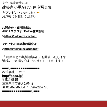
また 来場者様には
建築家が手がけた住宅写真集
をプレゼントいたします
お気軽にお越しください
お問合せ・資料請求は
APOAスタジオ / Belive株式会社
▹
https://belive.bz/contact
それぞれの建築家の紹介は
▹
https://belive.bz/architect
『 建築家との無料相談会 』も開催いたします
皆様のご来場を心よりお待ちしております！
■■■◇■■■■■■■■■■■■■■■
株式会社 アポア
http://apoa.jp/
〒514-0815
三重県津市藤方1704-2
☎ 0120-790-834
/ 059-222-7776
■■■■■■■■■■■■■■■◇■■■