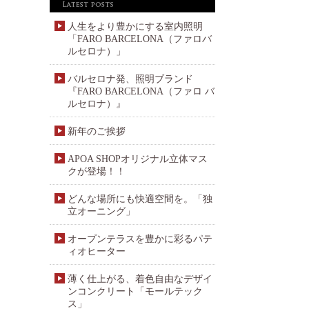
人生をより豊かにする室内照明
「FARO BARCELONA（ファロバ
ルセロナ）」
バルセロナ発、照明ブランド
『FARO BARCELONA（ファロ バ
ルセロナ）』
新年のご挨拶
APOA SHOPオリジナル立体マス
クが登場！！
どんな場所にも快適空間を。「独
立オーニング」
オープンテラスを豊かに彩るパテ
ィオヒーター
薄く仕上がる、着色自由なデザイ
ンコンクリート「モールテック
ス」