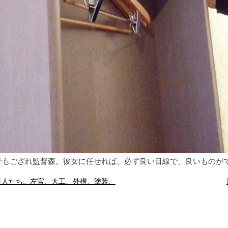
でもござれ監督森。彼女に任せれば、必ず良い目線で、良いものが
達人たち。左官、大工、外構、塗装、