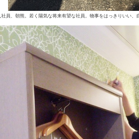
入社員、朝熊。若く陽気な将来有望な社員。物事をはっきりいい、