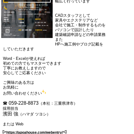
幅広く行っています
CADスタッフとして
家具やエクステリアなど
会社で施工・制作するものを
パソコンで設計したり
建築確認申請などの申請業務
また
HPへ施工例やブログ記載を
していただきます
Word・Excelが使えれば
初めての方でもマスターできます
丁寧にお教えしますので
安心してご応募ください
ご興味のある方は
お気軽に
お問い合わせください
☎ 059-228-8873
（本社：三重県津市）
採用担当
濱田 強
（ハマダ ツヨシ）
または Web
▹
◃
https://apoahouse.com/webentry/