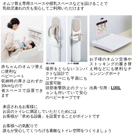
オムツ替え専用スペースや授乳スペースなどを設けることで
乳幼児連れの方も安心してご利用いただけます
お子様のオムツ交換や
ストッキングの履き替
赤ちゃんのオムツ替え
場所をとらないコンパ
え時などにも便利なチ
に便利な
クトな設計で
ェンジングボード
ベビーシート
コーナーにも平面にも
収納時の厚さはわずか
設置可能
10cmなので
頭部衝撃防止のクッシ
出典･引用：
LIXIL
省スペースで設置でき
ョンも付いていて安心
ます
のベビーキープです
来店されるお客様に
お店のトイレに満足していただくためには
お客様が「求める設備」を設置することがポイントです
お客様への気配りで
誰もが安心してくつろげる素敵なトイレ空間をつくりましょう